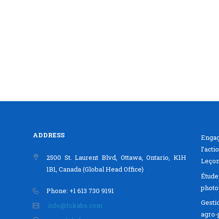
ADDRESS
Engag
l’act
2500 St. Laurent Blvd, Ottawa, Ontario, K1H
Leçon
1B1, Canada (Global Head Office)
Étude
photo
Phone: +1 613 730 9191
Gesti
info@fokabs.com
agro-