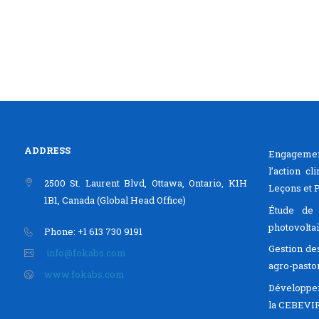
ADDRESS
Engagemen
l’action c
2500 St. Laurent Blvd, Ottawa, Ontario, K1H
Leçons et 
1B1, Canada (Global Head Office)
Étude de f
photovoltaï
Phone: +1 613 730 9191
Gestion de
info@fokabs.com
agro-pasto
www.fokabs.com
Développem
la CEBEV