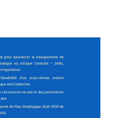
t pour ameliorer la transparence de
limatique en Afrique Centrale – Défis,
Perspectives
aisabilité d’un mini-réseau solaire
que avec batteries
s ressources en eau et des périmètres
raux
ent du Plan Stratégique 2025-2035 de
IRHA