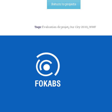
Return to projects
Tags:
Évaluation de projet
,
Our City 2030
,
WWF