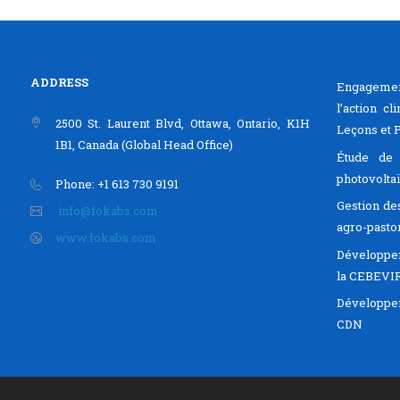
ADDRESS
Engagemen
l’action c
2500 St. Laurent Blvd, Ottawa, Ontario, K1H
Leçons et 
1B1, Canada (Global Head Office)
Étude de f
photovoltaï
Phone: +1 613 730 9191
Gestion de
info@fokabs.com
agro-pasto
www.fokabs.com
Développem
la CEBEV
Développe
CDN