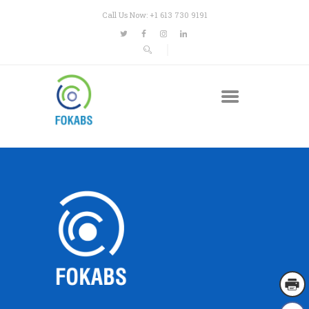
Call Us Now: +1 613 730 9191