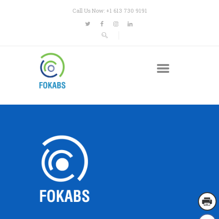
Call Us Now: +1 613 730 9191