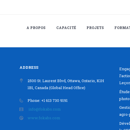
A PROPOS
CAPACITÉ
PROJETS
FORMA
ADDRESS
Engag
l’acti
2500 St. Laurent Blvd, Ottawa, Ontario, K1H
Leçon
1B1, Canada (Global Head Office)
Étude 
photo
Phone: +1 613 730 9191
Gesti
info@fokabs.com
agro-
www.fokabs.com
Dével