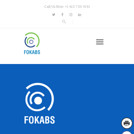
Call Us Now: +1 613 730 9191