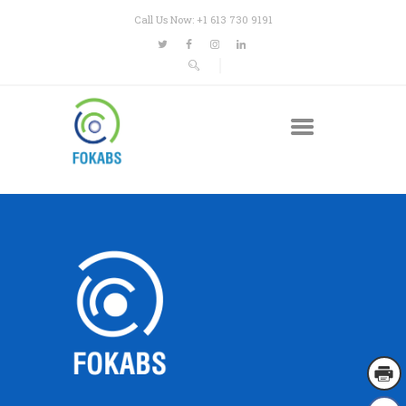
Call Us Now: +1 613 730 9191