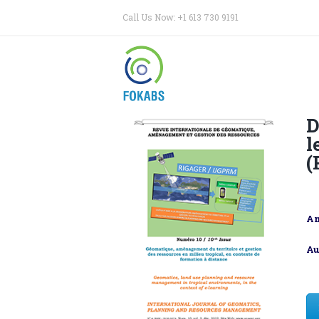
Call Us Now: +1 613 730 9191
D
l
(
An
Au