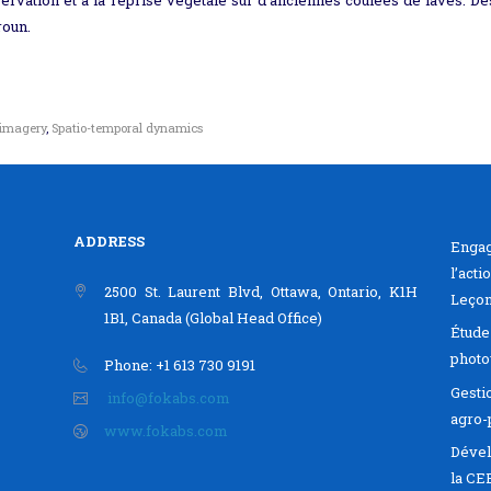
roun.
e imagery
,
Spatio-temporal dynamics
ADDRESS
Engag
l’act
2500 St. Laurent Blvd, Ottawa, Ontario, K1H
Leçon
1B1, Canada (Global Head Office)
Étude
photo
Phone: +1 613 730 9191
Gesti
info@fokabs.com
agro-
www.fokabs.com
Dével
la C