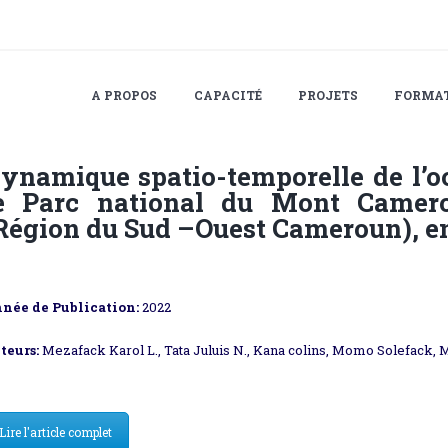
A PROPOS
CAPACITÉ
PROJETS
FORMA
ynamique spatio-temporelle de l’o
e Parc national du Mont Camero
Région du Sud –Ouest Cameroun), en
née de Publication:
2022
teurs:
Mezafack Karol L., Tata Juluis N., Kana colins, Momo Solefack,
Lire l'article complet