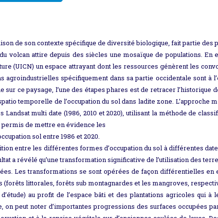
son de son contexte spécifique de diversité biologique, fait partie des 
du volcan attire depuis des siècles une mosaïque de populations. En ef
ature (UICN) un espace attrayant dont les ressources génèrent les convoi
 agroindustrielles spécifiquement dans sa partie occidentale sont à l
e sur ce paysage, l’une des étapes phares est de retracer l’historique de 
spatio temporelle de l’occupation du sol dans ladite zone. L’approche
 Landsat multi date (1986, 2010 et 2020), utilisant la méthode de clas
a permis de mettre en évidence les
cupation sol entre 1986 et 2020.
sition entre les différentes formes d’occupation du sol à différentes date
at a révélé qu’une transformation significative de l’utilisation des terr
nées. Les transformations se sont opérées de façon différentielles en 
 (forêts littorales, forêts sub montagnardes et les mangroves, respecti
 d’étude) au profit de l’espace bâti et des plantations agricoles qui à
rse, on peut noter d’importantes progressions des surfaces occupées par
ervation et à la reprise végétale sur d’anciennes coulées de laves. 