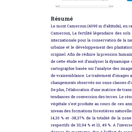
Résumé
Le mont Cameroun (4095 m d’altitude), en rai
Cameroun, La fertilité légendaire des sols 
internationale pour la conservation de la n
urbaine et le développement des plantations
originel. Afin de réduire la pression humain
de cette étude est d’analyser la dynamique 
cartographie basée sur l’analyse des images
de vraisemblance. Le traitement d’images 
changements observés sur onze classes d’oc
De plus, l’élaboration d’une matrice de tran
tendances de conversion des terres. Le résult
végétale s’est produite au cours de ces an
niveau des formations forestières naturelles
14,33 % et -38,37% de la totalité de la zone
respectifs de 33,94 % et 13, 49 %. A l’inve
denses de montagne, due à l’effort de cons