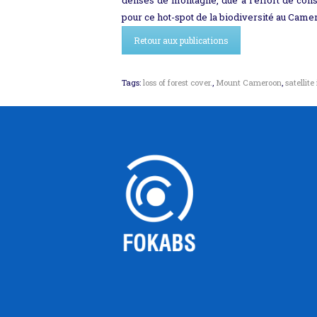
pour ce hot-spot de la biodiversité au Came
Retour aux publications
Tags:
loss of forest cover.
,
Mount Cameroon
,
satellit